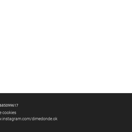
685099617
de cookies
w.instagram.com/dimedonde.ok