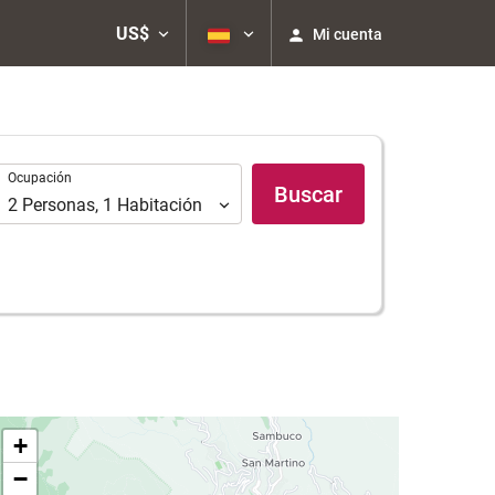
US$
Mi cuenta
Ocupación
Ocupación
Buscar
2
Personas
,
1
Habitación
+
−