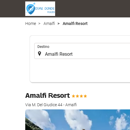
Home
Amalfi
Amalfi Resort
Introduzca
Destino
el
lugar
de
destino
en
el
que
Amalfi Resort
realizar
la
Via M. Del Giudice 44 - Amalfi
búsqueda
de
su
alojamiento..