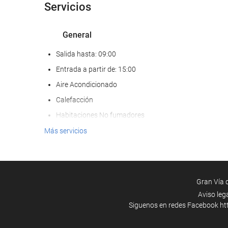
Servicios
General
Salida hasta: 09:00
Entrada a partir de: 15:00
Aire Acondicionado
Calefacción
Habitaciones No fumadores
Zona de fumadores
Más servicios
No admite mascotas
Servicios de recepción
Gran Vía 
Guardaequipaje
Aviso leg
Siguenos en redes Facebook
ht
Caja fuerte
Taquillas