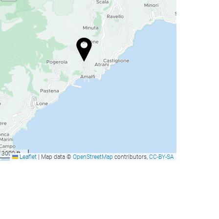
3000 ft
Leaflet
|
Map data ©
OpenStreetMap
contributors,
CC-BY-SA