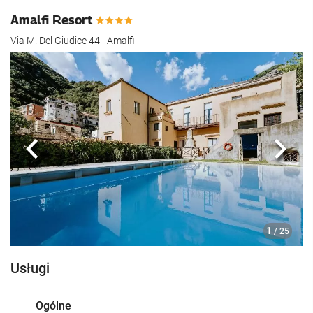
Amalfi Resort
Via M. Del Giudice 44 - Amalfi
Poprzedni
Nast
1
/ 25
Usługi
Ogólne