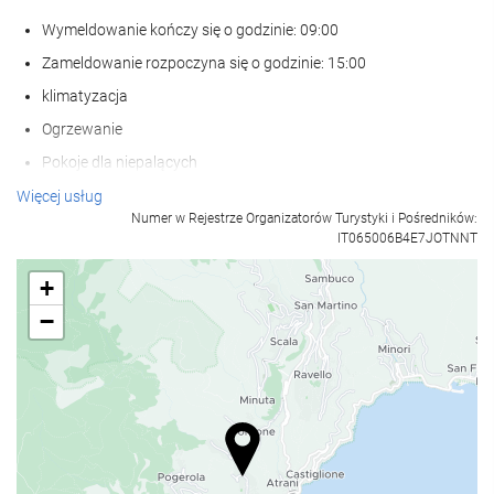
Wymeldowanie kończy się o godzinie: 09:00
Zameldowanie rozpoczyna się o godzinie: 15:00
klimatyzacja
Ogrzewanie
Pokoje dla niepalących
Strefa dla palaczy
Więcej usług
Numer w Rejestrze Organizatorów Turystyki i Pośredników:
Zwierzęta nie są akceptowane
IT065006B4E7JOTNNT
+
Basen
−
odkryty basen
Basen odkryty (sezonowy)
Heated swimming pool
Basen
basen bez krawędzi