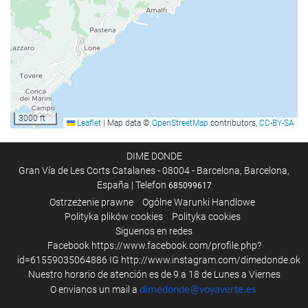
Recepcja
przechowalnia bagażu
Sejf
zamykane szafki
Kantor
3000 ft
biuro informacji turystycznej
Leaflet
|
Map data ©
OpenStreetMap
contributors,
CC-BY-SA
DIME DONDE
Posiłki i napoje
Gran Vía de Les Corts Catalanes - 08004 - Barcelona, Barcelona,
bar przekąskowy
España | Telefon
685099617
Ostrzeżenie prawne
Ogólne Warunki Handlowe
Polityka plików cookies
Polityka cookies
obsługa pokoju
Siguenos en redes
Facebook
https://www.facebook.com/profile.php?
śniadanie w pokoju
id=61559035064886
IG
http://www.instagram.com/dimedonde.ok
owoce
Nuestro horario de atención es de 9 a 18 de Lunes a Viernes
O envianos un mail a
dimedonde@voyaverte.es
internet