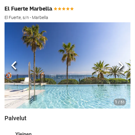
El Fuerte Marbella
El Fuerte, s/n - Marbella
Edellinen
Seur
1
/ 51
Palvelut
Yleinen