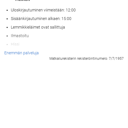
Uloskirjautuminen viimeistään: 12:00
Sisäänkirjautuminen alkaen: 15:00
Lemmikkieläimet ovat sallittuja
Ilmastoitu
Hissi
Pääsy liikuntarajoitteisille asiakkaille
Enemmän palveluja
Matkailurekisterin rekisteröintinumero: 7/7/1957
Huoneissa tupakointi kielletty
Wellness
Allasbaari
Allas- ja rantapyyhkeet
Aurinkotuolit
Aurinkovarjot
Solarium