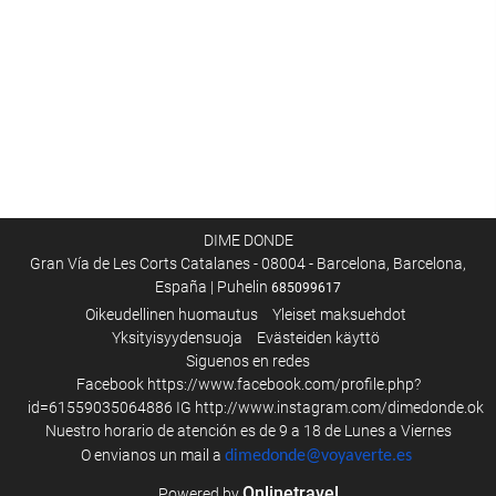
Kylpyläpalvelut
Poreallas/poreamme
Sauna
Hieronta
Kampaaja
Kuntosali
Vastaanottopalvelut
DIME DONDE
Gran Vía de Les Corts Catalanes - 08004 - Barcelona, Barcelona,
Matkatavarasäilytys
España | Puhelin
685099617
Kassakaappi
Oikeudellinen huomautus
Yleiset maksuehdot
Yksityisyydensuoja
Evästeiden käyttö
Rahanvaihto
Siguenos en redes
Cash dispenser
Facebook
https://www.facebook.com/profile.php?
Retkipalvelu
id=61559035064886
IG
http://www.instagram.com/dimedonde.ok
Nuestro horario de atención es de 9 a 18 de Lunes a Viernes
O envianos un mail a
dimedonde@voyaverte.es
Palvelut
Onlinetravel
Powered by