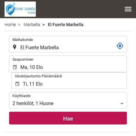
Home
Marbella
El Fuerte Marbella
.
Matkakohde
.
Saapuminen
Uloskirjautumis Päivämäärä
Käyttöaste
Käyttöaste
2
henkilöt
,
1
Huone
Hae