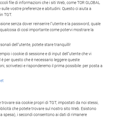
oli file di informazioni che i siti Web, come TOR GLOBAL
sulle vostre preferenze e abitudini. Questo ci aiuta a
 in TGT.
ssione senza dover reinserire l"utente e la password, quale
e o qualcosa di così importante come potervi mostrare la
nali dell"utente, potete stare tranquilli!
mpio i cookie di sessione e di input dell"utente che vi
ed è per questo che è necessario leggere queste
ni, scriveteci e risponderemo il prima possibile: per posta a
et
trovare sia cookie propri di TGT, impostati da noi stessi,
ubblicità che potete trovare sul nostro sito Web. Esistono
la spesa), i secondi consentono ai dati di rimanere