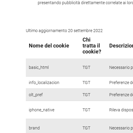
presentando pubblicità direttamente correlate ai loro i
Ultimo aggiornamento 20 settembre 2022
Chi
Nome del cookie
tratta il
Descrizio
cookie?
basic_html
TGT
Necessario pe
info_localizacion
TGT
Preferenze de
olt_pref
TGT
Preferenze de
iphone_native
TGT
Rileva dispos
brand
TGT
Necessario pe