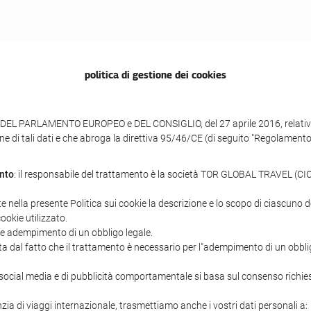
politica di gestione dei cookies
DEL PARLAMENTO EUROPEO e DEL CONSIGLIO, del 27 aprile 2016, relativo a
ne di tali dati e che abroga la direttiva 95/46/CE (di seguito "Regolamento
ento
: il responsabile del trattamento è la società TOR GLOBAL TRAVEL (CICM
te nella presente Politica sui cookie la descrizione e lo scopo di ciascuno de
cookie utilizzato.
 e adempimento di un obbligo legale.
ata dal fatto che il trattamento è necessario per l"adempimento di un obblig
 di social media e di pubblicità comportamentale si basa sul consenso richie
ia di viaggi internazionale, trasmettiamo anche i vostri dati personali a: