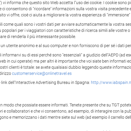
nforma che questo sito Web accetta l"uso dei cookie. I cookie sono picc
i consentono di "ricordare" informazioni sulla vostra visita precedente e 
 sito vi offre, cioè ci aiuta a migliorare la vostra esperienza di "immersione"
tili come quali sono i vostri dati per avviare automaticamente la vostra se
 popolari per i viaggiatori con caratteristiche di ricerca simili alle vostr
are di renderla il più interessante possibile.
 un utente anonimo e al suo computer e non forniscono di per sé i dati perso
i informarvi su di essi perché sono "essenziali" a giudizio dell"AEPD (ad ese
i web in cui operate) ma per altri è importante che voi siate ben informati 
ostri clienti è totale: se avete qualsiasi dubbio leggendo queste informazio
dirizzo
customerservice@onlinetravel.es
link dell"Interactive Advertising Bureau in Spagna:
http://www.iabspain.n
 in modo che possiate essere informati. Tenete presente che su TGT potete 
itori e collaboratori e che vi consentono, ad esempio, di interagire con la p
lgono e memorizzano i dati mentre siete sul web (ad esempio il carrello del