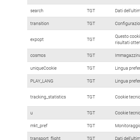
search
TGT
Dati dell'ulti
transition
TGT
Configurazio
Questo cookie
expopt
TGT
risultati otte
cosmos
TGT
Immagazzina d
uniqueCookie
TGT
Lingua prefer
PLAY_LANG
TGT
Lingua prefer
tracking_statistics
TGT
Cookie tecnic
u
TGT
Cookie tecnic
mkt_pref
TGT
Monitoraggio 
transport_flight
TGT
Dati dell'ulti