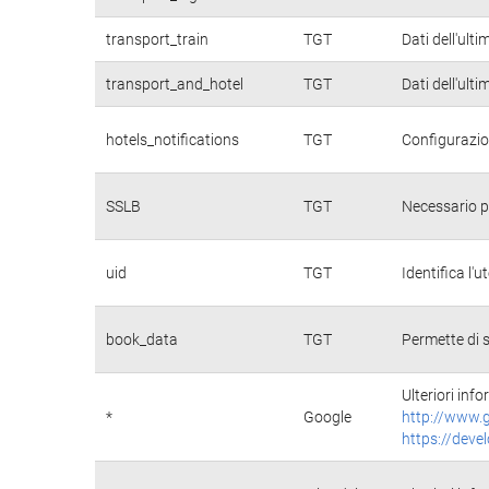
transport_train
TGT
Dati dell'ulti
transport_and_hotel
TGT
Dati dell'ulti
hotels_notifications
TGT
Configurazio
SSLB
TGT
Necessario pe
uid
TGT
Identifica l
book_data
TGT
Permette di s
Ulteriori info
*
Google
http://www.g
https://deve