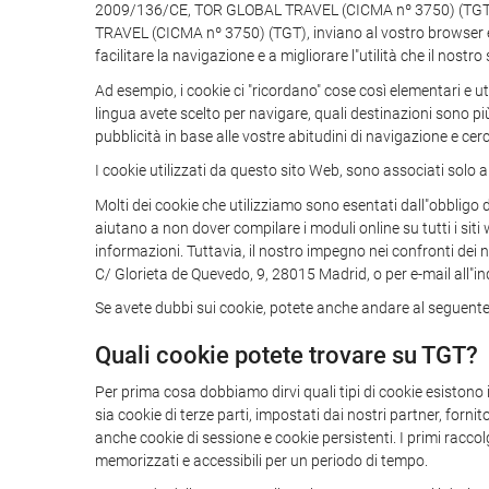
2009/136/CE, TOR GLOBAL TRAVEL (CICMA nº 3750) (TGT) vi i
TRAVEL (CICMA nº 3750) (TGT), inviano al vostro browser e c
facilitare la navigazione e a migliorare l"utilità che il nostro
Ad esempio, i cookie ci "ricordano" cose così elementari e u
lingua avete scelto per navigare, quali destinazioni sono più
pubblicità in base alle vostre abitudini di navigazione e cerc
I cookie utilizzati da questo sito Web, sono associati solo a
Molti dei cookie che utilizziamo sono esentati dall"obbligo d
aiutano a non dover compilare i moduli online su tutti i sit
informazioni. Tuttavia, il nostro impegno nei confronti dei n
C/ Glorieta de Quevedo, 9, 28015 Madrid, o per e-mail all"in
Se avete dubbi sui cookie, potete anche andare al seguente 
Quali cookie potete trovare su TGT?
Per prima cosa dobbiamo dirvi quali tipi di cookie esistono
sia cookie di terze parti, impostati dai nostri partner, forn
anche cookie di sessione e cookie persistenti. I primi racco
memorizzati e accessibili per un periodo di tempo.