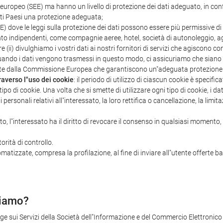
ropeo (SEE) ma hanno un livello di protezione dei dati adeguato, in confo
i Paesi una protezione adeguata;
) dove le leggi sulla protezione dei dati possono essere più permissive di
to indipendenti, come compagnie aeree, hotel, società di autonoleggio, agen
pure (ii) divulghiamo i vostri dati ai nostri fornitori di servizi che agiscon
Quando i dati vengono trasmessi in questo modo, ci assicuriamo che siano c
ate dalla Commissione Europea che garantiscono un"adeguata protezione d
raverso l"uso dei cookie
: il periodo di utilizzo di ciascun cookie è specifi
ipo di cookie. Una volta che si smette di utilizzare ogni tipo di cookie, i da
ti personali relativi all"interessato, la loro rettifica o cancellazione, la lim
ato, l"interessato ha il diritto di revocare il consenso in qualsiasi momento
orità di controllo.
omatizzate, compresa la profilazione, al fine di inviare all"utente offerte b
ziamo?
egge sui Servizi della Società dell"Informazione e del Commercio Elettronico