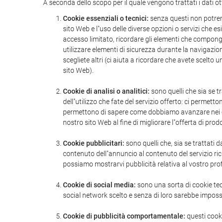
A seconda dello scopo per il quale vengono trattati i dati ot
Cookie essenziali o tecnici:
senza questi non potrem
sito Web e l"uso delle diverse opzioni o servizi che e
accesso limitato, ricordare gli elementi che compongon
utilizzare elementi di sicurezza durante la navigazi
scegliete altri (ci aiuta a ricordare che avete scelto
sito Web).
Cookie di analisi o analitici:
sono quelli che sia se tr
dell"utilizzo che fate del servizio offerto: ci permett
permettono di sapere come dobbiamo avanzare nei cont
nostro sito Web al fine di migliorare l"offerta di prodo
Cookie pubblicitari:
sono quelli che, sia se trattati d
contenuto dell"annuncio al contenuto del servizio ric
possiamo mostrarvi pubblicità relativa al vostro prof
Cookie di social media:
sono una sorta di cookie tecn
social network scelto e senza di loro sarebbe impossi
Cookie di pubblicità comportamentale:
questi cook