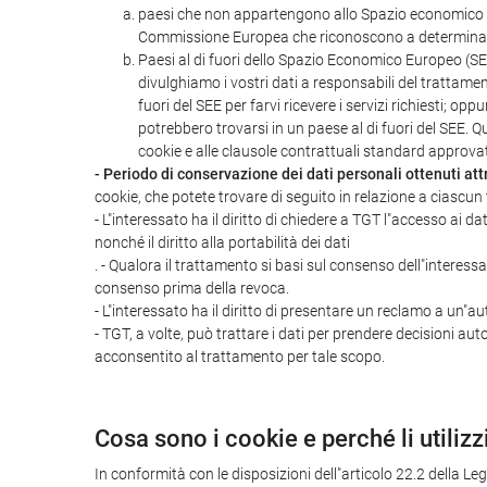
paesi che non appartengono allo Spazio economico eu
Commissione Europea che riconoscono a determinat
Paesi al di fuori dello Spazio Economico Europeo (SEE
divulghiamo i vostri dati a responsabili del trattamen
fuori del SEE per farvi ricevere i servizi richiesti; op
potrebbero trovarsi in un paese al di fuori del SEE. 
cookie e alle clausole contrattuali standard approv
- Periodo di conservazione dei dati personali ottenuti att
cookie, che potete trovare di seguito in relazione a ciascun t
- L"interessato ha il diritto di chiedere a TGT l"accesso ai da
nonché il diritto alla portabilità dei dati
. - Qualora il trattamento si basi sul consenso dell"interess
consenso prima della revoca.
- L"interessato ha il diritto di presentare un reclamo a un"aut
- TGT, a volte, può trattare i dati per prendere decisioni aut
acconsentito al trattamento per tale scopo.
Cosa sono i cookie e perché li utiliz
In conformità con le disposizioni dell"articolo 22.2 della L