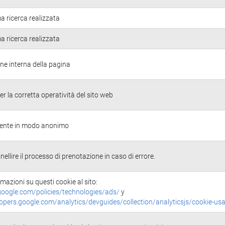
ma ricerca realizzata
ma ricerca realizzata
ne interna della pagina
r la corretta operatività del sito web
'utente in modo anonimo
nellire il processo di prenotazione in caso di errore.
rmazioni su questi cookie al sito:
oogle.com/policies/technologies/ads/
y
lopers.google.com/analytics/devguides/collection/analyticsjs/cookie-us