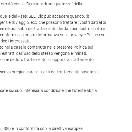
rmità con le "Decisioni di adeguatezza" della
 quelle dei Paesi SEE. Ciò può accadere quando: (i)
zie di viaggio, ecc. che possono trattare i vostri dati al di
o come responsabili del trattamento dei dati per nostro conto e
onformi alla nostra Informativa sulla privacy e Politica sui
egli interessati.
cato nella casella contenuta nella presente Politica sui
ti estratti dall"uso dello stesso vengono eliminati.
itazione del loro trattamento, di opporsi al trattamento,
, senza pregiudicare la liceità del trattamento basata sul
asate sui suoi interessi, a condizione che l"utente abbia
 (LSSI) e in conformità con la direttiva europea