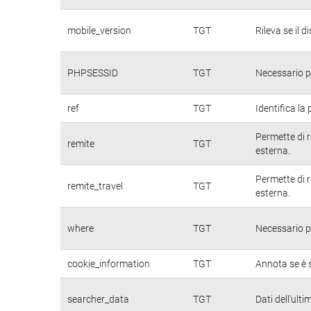
mobile_version
TGT
Rileva se il d
PHPSESSID
TGT
Necessario pe
ref
TGT
Identifica la 
Permette di r
remite
TGT
esterna.
Permette di r
remite_travel
TGT
esterna.
where
TGT
Necessario pe
cookie_information
TGT
Annota se è s
searcher_data
TGT
Dati dell'ulti