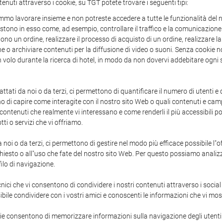
tenuti attraverso i cookie, su TGT potete trovare i seguenti tipi:
mo lavorare insieme e non potreste accedere a tutte le funzionalità del n
sistono in esso come, ad esempio, controllare il traffico e la comunicazione 
o un ordine, realizzare il processo di acquisto di un ordine, realizzare la
one o archiviare contenuti per la diffusione di video o suoni. Senza cooki
 un volo durante la ricerca di hotel, in modo da non dovervi addebitare ogni 
attati da noi o da terzi, ci permettono di quantificare il numero di utenti e 
ono di capire come interagite con il nostro sito Web o quali contenuti e campa
enuti che realmente vi interessano e come renderli il più accessibili poss
tti o servizi che vi offriamo.
a noi o da terzi, ci permettono di gestire nel modo più efficace possibile l"
hiesto o all"uso che fate del nostro sito Web. Per questo possiamo analizz
ilo di navigazione.
ici che vi consentono di condividere i nostri contenuti attraverso i socia
bile condividere con i vostri amici e conoscenti le informazioni che vi mo
ie consentono di memorizzare informazioni sulla navigazione degli utenti