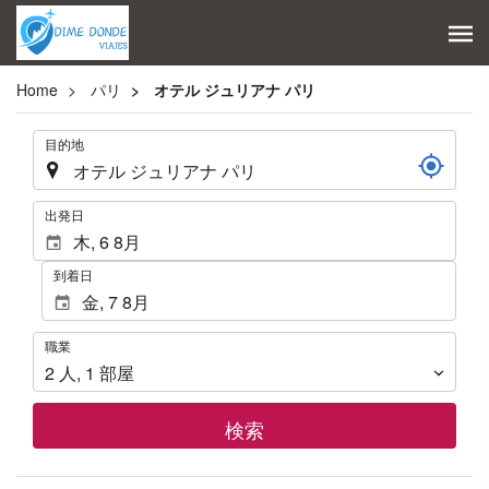
Home
パリ
オテル ジュリアナ パリ
.
目的地
.
出発日
到着日
職
職業
業
2
人
,
1
部屋
検索