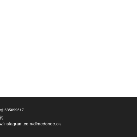
話番号
685099617
範
ww.instagram.com/dimedonde.ok