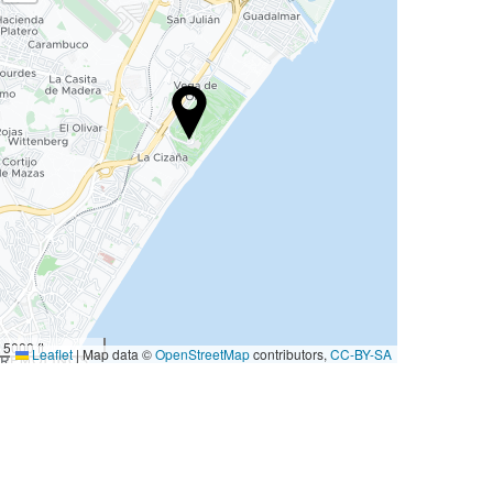
5000 ft
Leaflet
|
Map data ©
OpenStreetMap
contributors,
CC-BY-SA