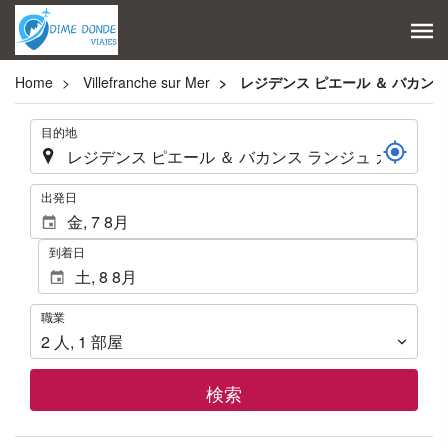
Home
Villefranche sur Mer
レジデンス ピエール ＆ バカンス
.
目的地
.
出発日
到着日
職
職業
業
2
人
,
1
部屋
検索