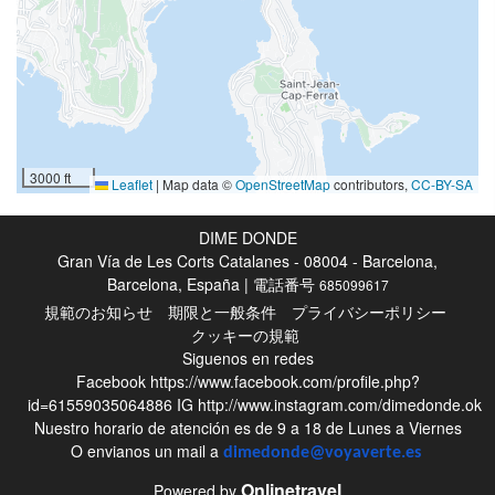
サイクリング
駐車場
駐車場
無料駐車場
専用駐車場
3000 ft
Leaflet
|
Map data ©
OpenStreetMap
contributors,
CC-BY-SA
安全な駐車場
DIME DONDE
共同スペース
Gran Vía de Les Corts Catalanes - 08004 - Barcelona,
Barcelona, España | 電話番号
685099617
テラス
規範のお知らせ
期限と一般条件
プライバシーポリシー
サンテラス
クッキーの規範
Siguenos en redes
Library
Facebook
https://www.facebook.com/profile.php?
チャペル・祭壇
id=61559035064886
IG
http://www.instagram.com/dimedonde.ok
Nuestro horario de atención es de 9 a 18 de Lunes a Viernes
O envianos un mail a
ウェルネス
dimedonde@voyaverte.es
Onlinetravel
Powered by