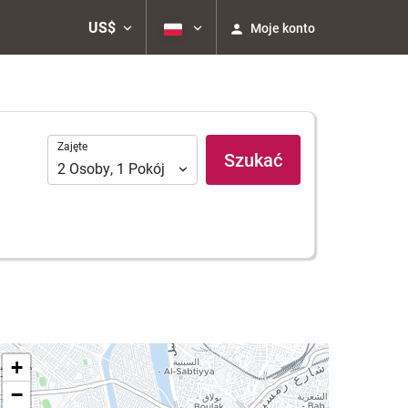
US$
Moje konto
Zajęte
Zajęte
Szukać
2
Osoby
,
1
Pokój
+
−