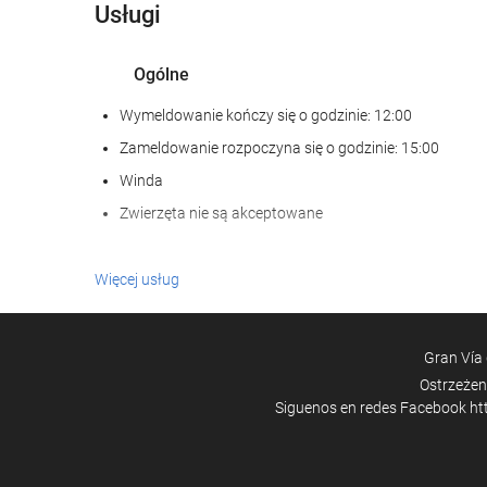
Usługi
Ogólne
Wymeldowanie kończy się o godzinie: 12:00
Zameldowanie rozpoczyna się o godzinie: 15:00
Winda
Zwierzęta nie są akceptowane
Posiłki i napoje
Więcej usług
Restauracja à la carte
Bar
Gran Vía 
Ostrzeżen
Siguenos en redes Facebook
ht
Recepcja
całodobowa recepcja