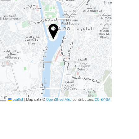
1 mi
Leaflet
|
Map data ©
OpenStreetMap
contributors,
CC-BY-SA