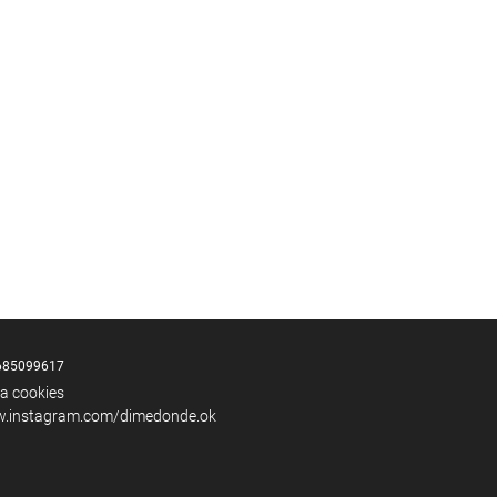
685099617
ka cookies
w.instagram.com/dimedonde.ok