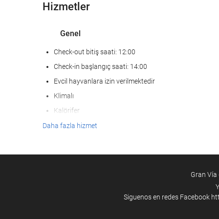
Hizmetler
Genel
Check-out bitiş saati: 12:00
Check-in başlangıç saati: 14:00
Evcil hayvanlara izin verilmektedir
Klimalı
Kalörifer
Asansör
Daha fazla hizmet
Sahilde
Hareket ve erişim kısıtlılığı bulunan kişiler
Sigar İçilmeyen Oda
Gran Vía 
Y
SaÄlÄ±k
Siguenos en redes Facebook
ht
Özel plaj alanı