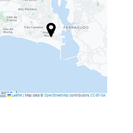
3000 ft
Leaflet
|
Map data ©
OpenStreetMap
contributors,
CC-BY-SA