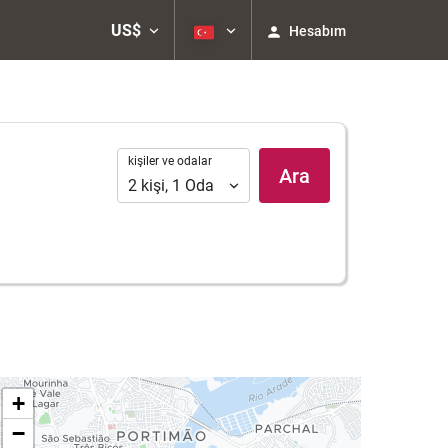
US$
Hesabım
kişiler
kişiler ve odalar
Ara
ve
2
kişi
,
1
Oda
odalar
+
−