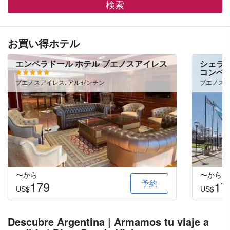
検索
お買い得ホテル
エンペラドール ホテル ブエノスアイレス
シェラト
コンベ
ブエノスアイレス, アルゼンチン
ブエノスア
〜から
〜から
予約
179
17
US$
US$
Descubre Argentina | Armamos tu viaje a