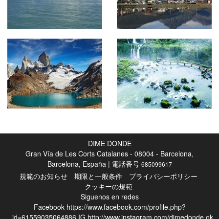
DIME DONDE
Gran Vía de Les Corts Catalanes - 08004 - Barcelona,
Barcelona, España | 電話番号
685099617
規範のお知らせ
期限と一般条件
プライバシーポリシー
クッキーの規範
Siguenos en redes
Facebook
https://www.facebook.com/profile.php?
id=61559035064886
IG
http://www.instagram.com/dimedonde.ok