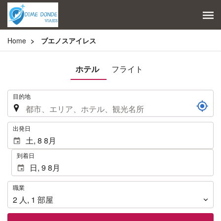
Home
ブエノスアイレス
ホテル
フライト
.
目的地
.
出発日
到着日
職
職業
業
2
人
,
1
部屋