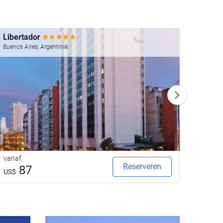
Libertador
Emper
Buenos Aires, Argentinië
Buenos 
vanaf
vanaf
Reserveren
87
1
US$
US$