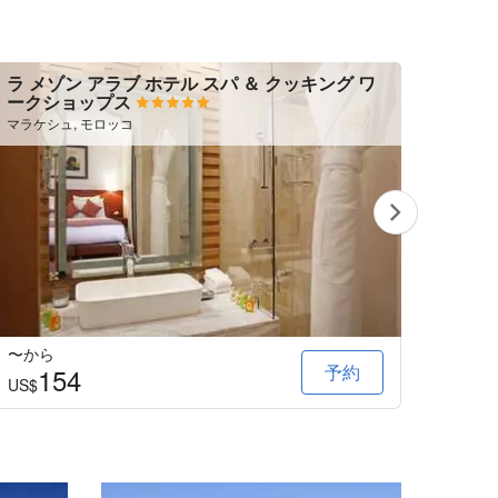
ラ メゾン アラブ ホテル スパ ＆ クッキング ワ
リヤ
ークショップス
マラケシ
マラケシュ, モロッコ
〜から
〜か
予約
154
1
US$
US$