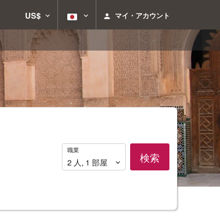
US$
マイ・アカウント
職
職業
検索
業
2
人
,
1
部屋