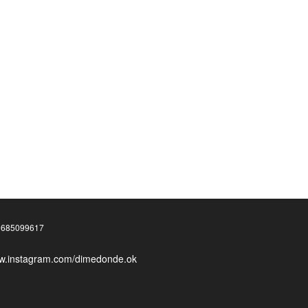
화
685099617
ww.instagram.com/dimedonde.ok