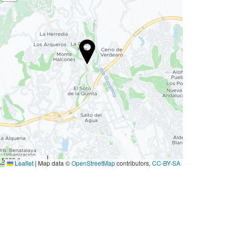
5000 ft
Leaflet
|
Map data ©
OpenStreetMap
contributors,
CC-BY-SA