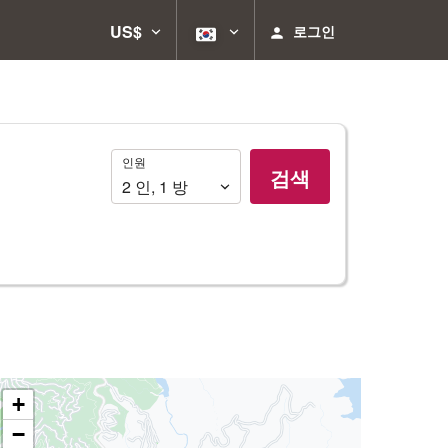
US$
로그인
인
인원
검색
원
2
인
,
1
방
+
−