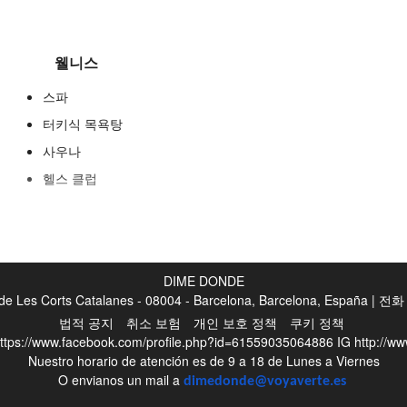
웰니스
스파
터키식 목욕탕
사우나
헬스 클럽
푸드 & 베버리지
일품요리 레스토랑
DIME DONDE
바
de Les Corts Catalanes - 08004 - Barcelona, Barcelona, España | 전
법적 공지
취소 보험
개인 보호 정책
쿠키 정책
여행 중 행사
ttps://www.facebook.com/profile.php?id=61559035064886
IG
http://w
Nuestro horario de atención es de 9 a 18 de Lunes a Viernes
골프
O envianos un mail a
dimedonde@voyaverte.es