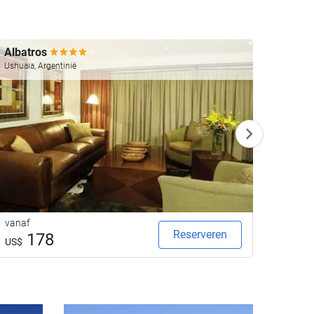
Albatros
Las 
Ushuaia, Argentinië
Ushuaia
vanaf
vanaf
Reserveren
178
1
US$
US$