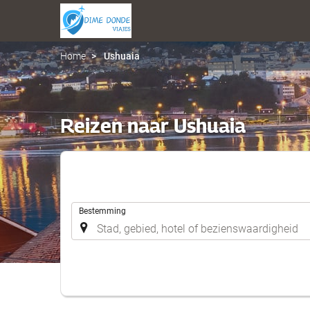
Home
Ushuaia
Reizen naar Ushuaia
.
Bestemming