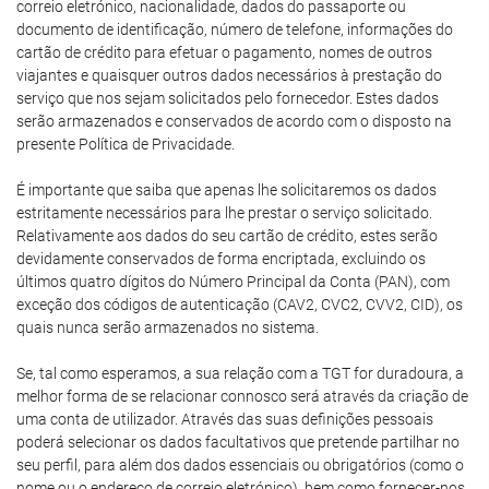
correio eletrónico, nacionalidade, dados do passaporte ou
documento de identificação, número de telefone, informações do
cartão de crédito para efetuar o pagamento, nomes de outros
viajantes e quaisquer outros dados necessários à prestação do
serviço que nos sejam solicitados pelo fornecedor. Estes dados
serão armazenados e conservados de acordo com o disposto na
presente Política de Privacidade.
É importante que saiba que apenas lhe solicitaremos os dados
estritamente necessários para lhe prestar o serviço solicitado.
Relativamente aos dados do seu cartão de crédito, estes serão
devidamente conservados de forma encriptada, excluindo os
últimos quatro dígitos do Número Principal da Conta (PAN), com
exceção dos códigos de autenticação (CAV2, CVC2, CVV2, CID), os
quais nunca serão armazenados no sistema.
Se, tal como esperamos, a sua relação com a TGT for duradoura, a
melhor forma de se relacionar connosco será através da criação de
uma conta de utilizador. Através das suas definições pessoais
poderá selecionar os dados facultativos que pretende partilhar no
seu perfil, para além dos dados essenciais ou obrigatórios (como o
nome ou o endereço de correio eletrónico), bem como fornecer-nos