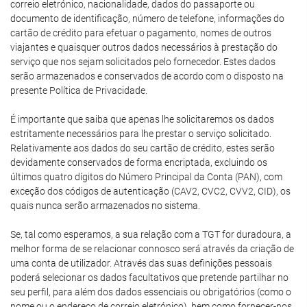
correio eletrónico, nacionalidade, dados do passaporte ou
documento de identificação, número de telefone, informações do
cartão de crédito para efetuar o pagamento, nomes de outros
viajantes e quaisquer outros dados necessários à prestação do
serviço que nos sejam solicitados pelo fornecedor. Estes dados
serão armazenados e conservados de acordo com o disposto na
presente Política de Privacidade.
É importante que saiba que apenas lhe solicitaremos os dados
estritamente necessários para lhe prestar o serviço solicitado.
Relativamente aos dados do seu cartão de crédito, estes serão
devidamente conservados de forma encriptada, excluindo os
últimos quatro dígitos do Número Principal da Conta (PAN), com
exceção dos códigos de autenticação (CAV2, CVC2, CVV2, CID), os
quais nunca serão armazenados no sistema.
Se, tal como esperamos, a sua relação com a TGT for duradoura, a
melhor forma de se relacionar connosco será através da criação de
uma conta de utilizador. Através das suas definições pessoais
poderá selecionar os dados facultativos que pretende partilhar no
seu perfil, para além dos dados essenciais ou obrigatórios (como o
nome ou o endereço de correio eletrónico), bem como fornecer-nos