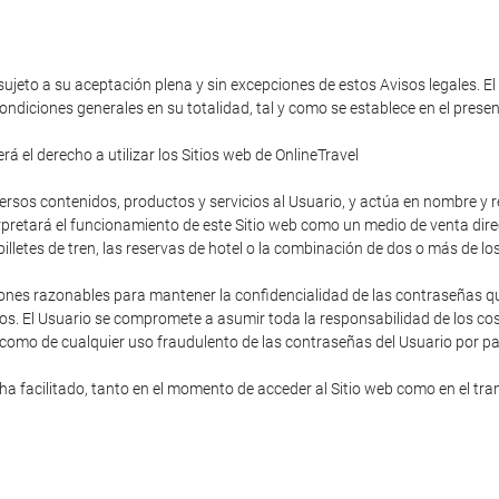
 sujeto a su aceptación plena y sin excepciones de estos Avisos legales. El
ondiciones generales en su totalidad, tal y como se establece en el pres
á el derecho a utilizar los Sitios web de OnlineTravel
diversos contenidos, productos y servicios al Usuario, y actúa en nombre y
rpretará el funcionamiento de este Sitio web como un medio de venta direc
s billetes de tren, las reservas de hotel o la combinación de dos o más de lo
ones razonables para mantener la confidencialidad de las contraseñas que
os. El Usuario se compromete a asumir toda la responsabilidad de los cost
 como de cualquier uso fraudulento de las contraseñas del Usuario por pa
 facilitado, tanto en el momento de acceder al Sitio web como en el trans