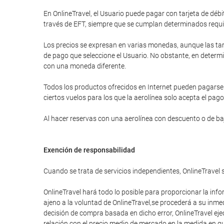
En OnlineTravel, el Usuario puede pagar con tarjeta de d
través de EFT, siempre que se cumplan determinados requi
Los precios se expresan en varias monedas, aunque las tar
de pago que seleccione el Usuario. No obstante, en determi
con una moneda diferente.
Todos los productos ofrecidos en Internet pueden pagarse a
ciertos vuelos para los que la aerolínea solo acepta el pago
Al hacer reservas con una aerolínea con descuento o de bajo
Exención de responsabilidad
Cuando se trata de servicios independientes, OnlineTravel 
OnlineTravel hará todo lo posible para proporcionar la info
ajeno a la voluntad de OnlineTravel,se procederá a su inme
decisión de compra basada en dicho error, OnlineTravel eje
relación con el precio medio de mercado en la medida en que