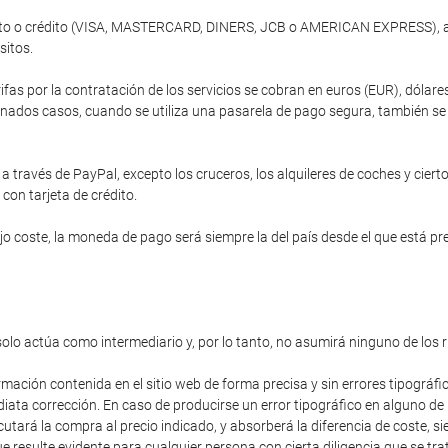
ébito o crédito (VISA, MASTERCARD, DINERS, JCB o AMERICAN EXPRESS), a 
sitos.
ifas por la contratación de los servicios se cobran en euros (EUR), dóla
nados casos, cuando se utiliza una pasarela de pago segura, también se of
 través de PayPal, excepto los cruceros, los alquileres de coches y cierto
 con tarjeta de crédito.
 coste, la moneda de pago será siempre la del país desde el que está prev
solo actúa como intermediario y, por lo tanto, no asumirá ninguno de los 
rmación contenida en el sitio web de forma precisa y sin errores tipográfi
diata corrección. En caso de producirse un error tipográfico en alguno de
cutará la compra al precio indicado, y absorberá la diferencia de coste,
 resulte evidente para cualquier persona con cierta diligencia que se trat