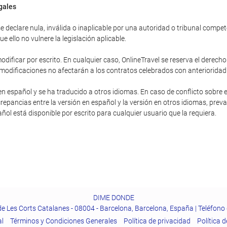
egales
 declare nula, inválida o inaplicable por una autoridad o tribunal competent
 ello no vulnere la legislación aplicable.
dificar por escrito. En cualquier caso, OnlineTravel se reserva el derecho
 modificaciones no afectarán a los contratos celebrados con anterioridad
en español y se ha traducido a otros idiomas. En caso de conflicto sobre e
repancias entre la versión en español y la versión en otros idiomas, preva
pañol está disponible por escrito para cualquier usuario que la requiera.
DIME DONDE
de Les Corts Catalanes - 08004 - Barcelona, Barcelona, España | Teléfono
al
Términos y Condiciones Generales
Polí­tica de privacidad
Política 