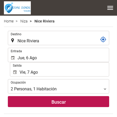
Home
Niza
Nice Riviera
Introduzca
Destino
el
lugar
de
Introduzca
Entrada
destino
las
en
fechas
Salida
el
de
que
inicio
realizar
y
Ocupación
la
Ocupación
fin
búsqueda
para
2
Personas
,
1
Habitación
de
realizar
su
la
Buscar
alojamiento..
búsqueda
de
su