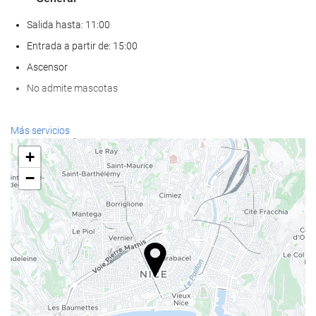
Salida hasta: 11:00
Entrada a partir de: 15:00
Ascensor
No admite mascotas
Servicios de recepción
Más servicios
Recepción 24 horas
+
Guardaequipaje
−
Bienestar
Sauna
Gimnasio
Piscina