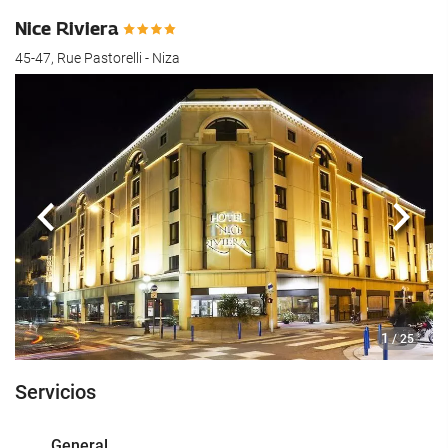
hotel.
Nice Riviera
45-47, Rue Pastorelli - Niza
Anterior
Sigui
1
/ 25
Servicios
General