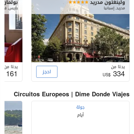
ولينغتون مدريد
بولمان 
مدريد, إسبانيا
باريس, فرنس
بدءًا من
بدءًا من
334
احجز
161
S$
US$
Circuitos Europeos | Dime Donde Viajes
جولة
أيام