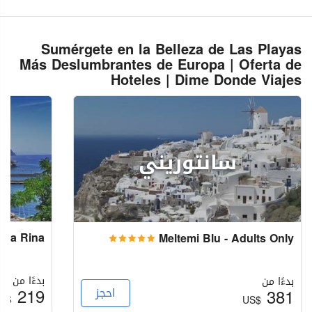
Sumérgete en la Belleza de Las Playas
Más Deslumbrantes de Europa | Oferta de
Hoteles | Dime Donde Viajes
سانتوريني
illa Rina
Meltemi Blu - Adults Only
بدءًا من
بدءًا من
219
381
احجز
S$
US$