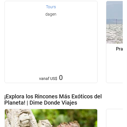
Tours
dagen
Praga
0
vanaf
US$
¡Explora los Rincones Más Exóticos del
Planeta! | Dime Donde Viajes