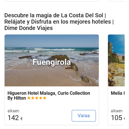
Descubre la magia de La Costa Del Sol |
Relájate y Disfruta en los mejores hoteles |
Dime Donde Viajes
Fuengirola
Higueron Hotel Malaga, Curio Collection
Melia Co
By Hilton
alkaen
alkaen
Varaa
142
105
€
€