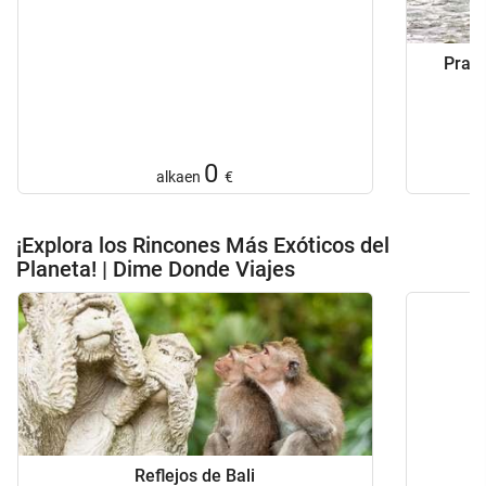
Praga
0
alkaen
€
¡Explora los Rincones Más Exóticos del
Planeta! | Dime Donde Viajes
Reflejos de Bali