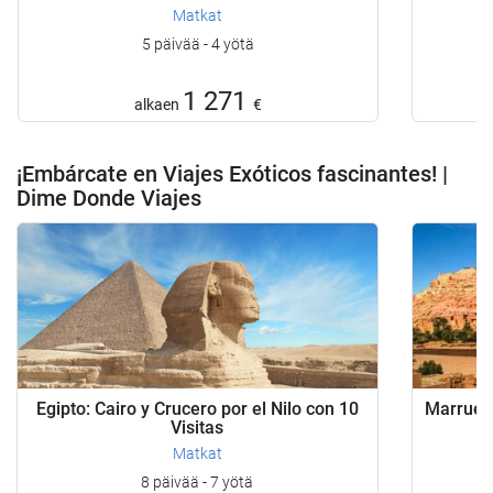
Matkat
5 päivää - 4 yötä
1 271
alkaen
€
¡Embárcate en Viajes Exóticos fascinantes! |
Dime Donde Viajes
Egipto: Cairo y Crucero por el Nilo con 10
Marrueco
Visitas
Matkat
8 päivää - 7 yötä