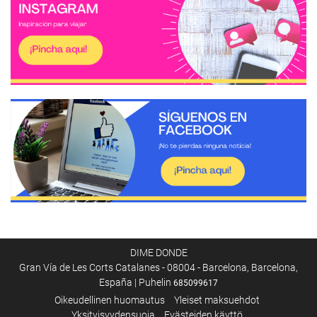
DIME DONDE
Gran Vía de Les Corts Catalanes - 08004 - Barcelona, Barcelona,
España | Puhelin
685099617
Oikeudellinen huomautus
Yleiset maksuehdot
Yksityisyydensuoja
Evästeiden käyttö