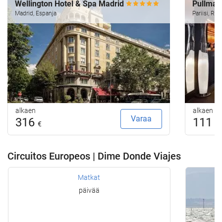
Wellington Hotel & Spa Madrid
Pullman
Madrid, Espanja
Pariisi, Ra
alkaen
alkaen
Varaa
316
111
€
€
Circuitos Europeos | Dime Donde Viajes
Matkat
päivää