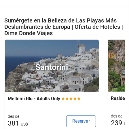
Sumérgete en la Belleza de Las Playas Más
Deslumbrantes de Europa | Oferta de Hoteles |
Dime Donde Viajes
Santorini
Residen
Meltemi Blu - Adults Only
des de
des de
Reservar
239
381
US
US$