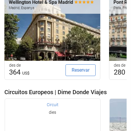
Wellington Hotel & Spa Madrid
Pont Ro
Madrid, Espanya
París, Fran
des de
des de
Reservar
364
280
US$
U
Circuitos Europeos | Dime Donde Viajes
Circuit
dies