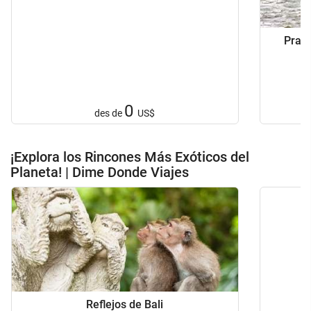
Praga
0
des de
US$
¡Explora los Rincones Más Exóticos del
Planeta! | Dime Donde Viajes
Reflejos de Bali