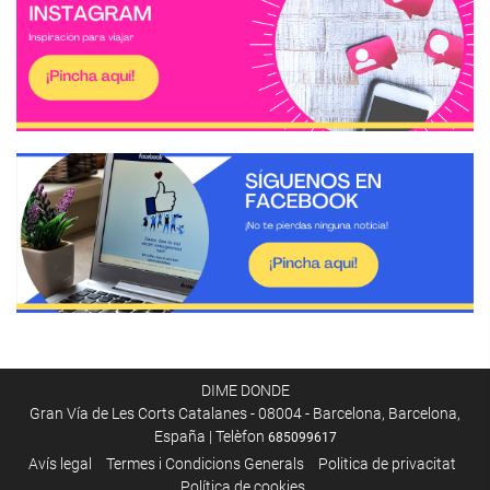
DIME DONDE
Gran Vía de Les Corts Catalanes - 08004 - Barcelona, Barcelona,
España | Telèfon
685099617
Avís legal
Termes i Condicions Generals
Poli­tica de privacitat
Política de cookies