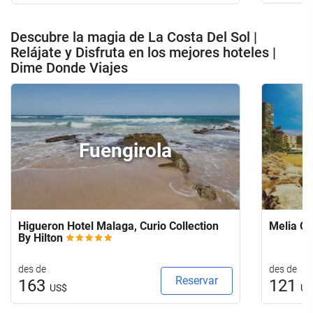
Descubre la magia de La Costa Del Sol |
Relájate y Disfruta en los mejores hoteles |
Dime Donde Viajes
Fuengirola
Higueron Hotel Malaga, Curio Collection
Melia Co
By Hilton
des de
des de
Reservar
163
121
US$
US