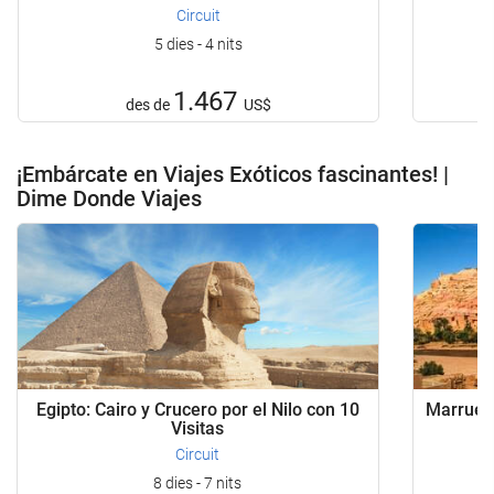
Circuit
5 dies - 4 nits
1.467
des de
US$
¡Embárcate en Viajes Exóticos fascinantes! |
Dime Donde Viajes
Egipto: Cairo y Crucero por el Nilo con 10
Marrueco
Visitas
Circuit
8 dies - 7 nits