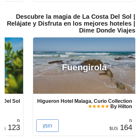
Descubre la magia de La Costa Del Sol |
Relájate y Disfruta en los mejores hoteles |
Dime Donde Viajes
Fuengirola
a Del Sol
Higueron Hotel Malaga, Curio Collection
By Hilton
מ
מ
הזמן
123
164
US$
US$