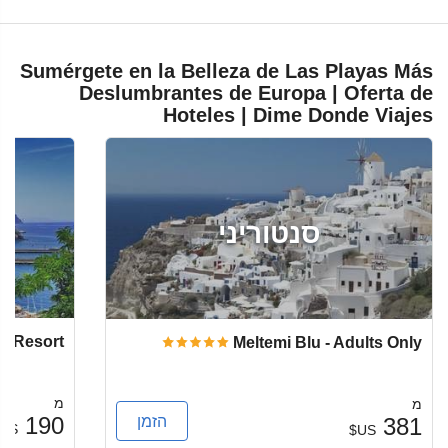
Sumérgete en la Belleza de Las Playas Más
Deslumbrantes de Europa | Oferta de
Hoteles | Dime Donde Viajes
סנטוריני
fi Resort
Meltemi Blu - Adults Only
מ
מ
הזמן
190
381
US$
US$