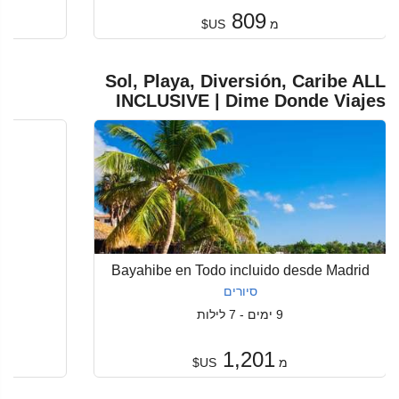
809
מ
US$
Sol, Playa, Diversión, Caribe ALL
INCLUSIVE | Dime Donde Viajes
Bayahibe en Todo incluido desde Madrid
סיורים
9 ימים - 7 לילות
1,201
מ
US$