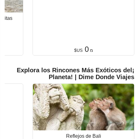
isitas
0
מ
US$
¡Explora los Rincones Más Exóticos del
Planeta! | Dime Donde Viajes
Reflejos de Bali