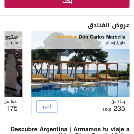
بحث
عروض الفنادق
Don Carlos Marbella
منتجع م
ماربيا, إسبانيا
ماربيا, إسبان
بدءًا من
بدءًا من
235
احجز
175
S$
US$
Descubre Argentina | Armamos tu viaje a