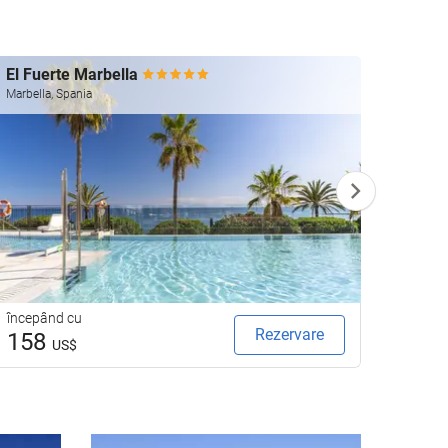
El Fuerte Marbella
Aland
Marbella, Spania
Marbell
începând cu
începâ
Rezervare
158
18
US$