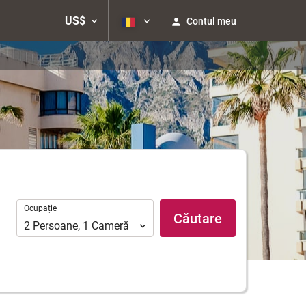
US$
Contul meu
Ocupație
Ocupație
Căutare
2
Persoane
,
1
Cameră