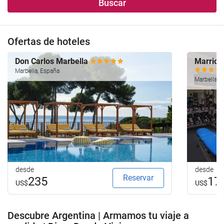
Buscar
Ofertas de hoteles
Don Carlos Marbella
Marriott
Marbella, España
Marbella, 
desde
desde
Reservar
235
17
US$
US$
Descubre Argentina | Armamos tu viaje a