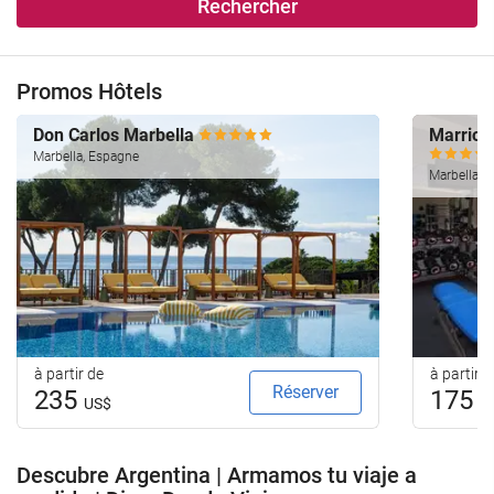
Rechercher
Promos Hôtels
Don Carlos Marbella
Marriott
Marbella, Espagne
Marbella, 
à partir de
à partir d
Réserver
235
175
US$
U
Descubre Argentina | Armamos tu viaje a