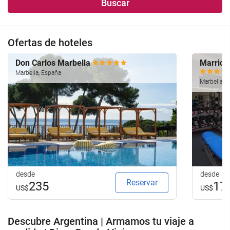
Buscar
Ofertas de hoteles
Don Carlos Marbella
Marriott
Marbella, España
Marbella, 
desde
desde
Reservar
235
17
US$
US$
Descubre Argentina | Armamos tu viaje a