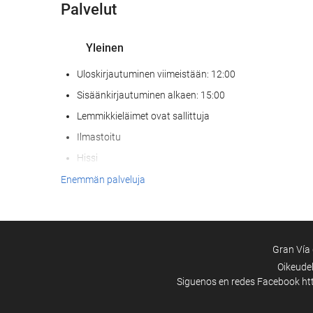
Palvelut
Yleinen
Uloskirjautuminen viimeistään: 12:00
Sisäänkirjautuminen alkaen: 15:00
Lemmikkieläimet ovat sallittuja
Ilmastoitu
Hissi
Pääsy liikuntarajoitteisille asiakkaille
Enemmän palveluja
Huoneissa tupakointi kielletty
Tupakointialue
Gran Vía 
Oikeude
Siguenos en redes Facebook
ht