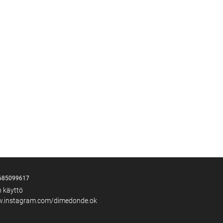
685099617
n käyttö
w.instagram.com/dimedonde.ok