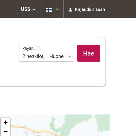
US$
Kirjaudu sisään
Käyttöaste
Käyttöaste
Hae
2
henkilöt
,
1
Huone
+
−