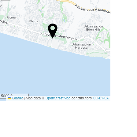
5000 ft
Leaflet
|
Map data ©
OpenStreetMap
contributors,
CC-BY-SA