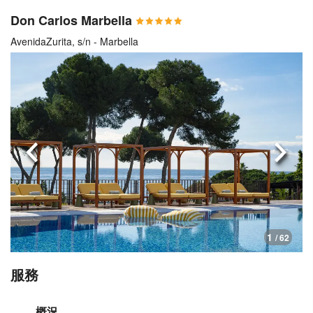
Don Carlos Marbella
AvenidaZurita, s/n - Marbella
上一頁
下一
1
/ 62
服務
概況