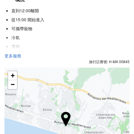
直到12:00離開
從15:00 開始進入
可攜帶寵物
冷氣
電梯
殘疾人專用入口
更多服務
旅行註冊號: H-MA 00845
不吸煙房
吸煙區
+
−
健康
池邊酒吧
泳池浴巾
海灘椅／躺椅
遮陽傘