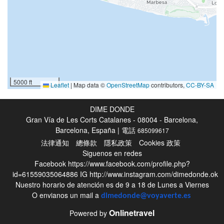
日光浴
水療中心
熱水浴池／按摩浴池
土耳其浴
三溫暖
簡訊
5000 ft
Leaflet
|
Map data ©
OpenStreetMap
contributors,
CC-BY-SA
美髮師
健身房
DIME DONDE
Gran Vía de Les Corts Catalanes - 08004 - Barcelona,
Barcelona, España | 電話
685099617
活動
法律通知
總條款
隱私政策
Cookies 政策
通往海灘
Siguenos en redes
Facebook
https://www.facebook.com/profile.php?
水上運動
id=61559035064886
IG
http://www.instagram.com/dimedonde.ok
網球
Nuestro horario de atención es de 9 a 18 de Lunes a Viernes
O envianos un mail a
dimedonde@voyaverte.es
Ping pong
Onlinetravel
高爾夫球
Powered by