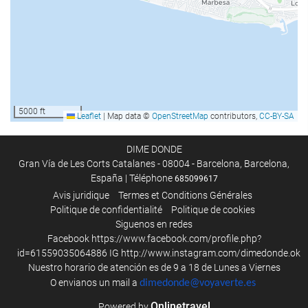
Solarium
Spa
Bain à remous/jacuzzi
bain turc/à vapeur
Sauna
Massage
5000 ft
Leaflet
|
Map data ©
OpenStreetMap
contributors,
CC-BY-SA
Coiffeur
Salle de Fitness
DIME DONDE
Gran Vía de Les Corts Catalanes - 08004 - Barcelona, Barcelona,
España | Téléphone
685099617
Activités
Avis juridique
Termes et Conditions Générales
Politique de confidentialité
Politique de cookies
Accès à la plage
Siguenos en redes
Sports Aquatiques
Facebook
https://www.facebook.com/profile.php?
Tennis
id=61559035064886
IG
http://www.instagram.com/dimedonde.ok
Nuestro horario de atención es de 9 a 18 de Lunes a Viernes
Tenis de table
O envianos un mail a
dimedonde@voyaverte.es
Golf
Onlinetravel
Powered by