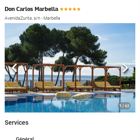
Don Carlos Marbella
AvenidaZurita, s/n - Marbella
Précédent
Suiva
1
/ 62
Services
Général