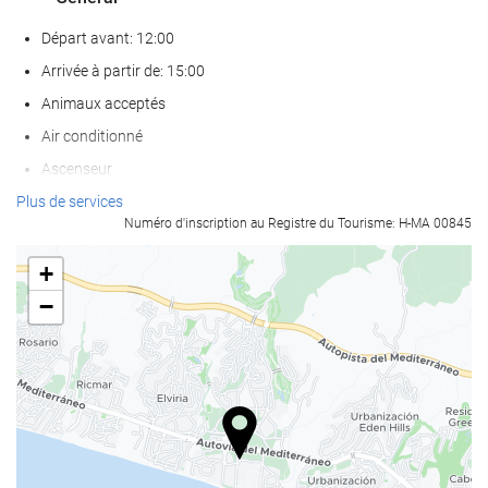
Départ avant: 12:00
Arrivée à partir de: 15:00
Animaux acceptés
Air conditionné
Ascenseur
Accès personnes à mobilité réduite
Plus de services
Numéro d'inscription au Registre du Tourisme: H-MA 00845
Chambres Non-fumeurs
Zone fumeurs
+
−
Bien-être
Bar dans la piscine
Serviettes de piscine/de plage
Chaises longues ou de plage
Parasols