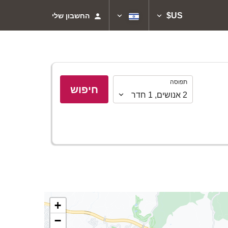
US$
החשבון שלי
תפוסה
תפוסה
חיפוש
2
אנושים
,
1
חדר
+
−