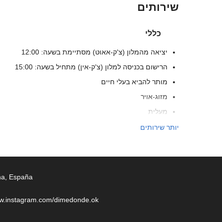
שירותים
כללי
יציאה מהמלון (צ'ק-אאוט) מסתיימת בשעה: 12:00
הרישום בכניסה למלון (צ'ק-אין) מתחיל בשעה: 15:00
מותר להביא בעלי חיים
מזוג-אויר
מעלית
אנשים עם ניידות מוגבלת
יותר שירותים
חדרים ללא לעשן
אזור עישון
ona, España
ww.instagram.com/dimedonde.ok