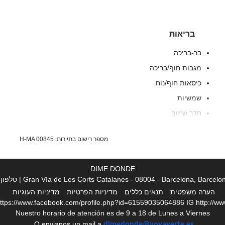
בריאות
בר-בריכה
מגבות חוף/בריכה
כיסאות חוף/נוח
שמשיות
חדר שיזוף
ספא
מספר רישום בתיירות: H-MA 00845
אמבט עיסוי/ג'קוזי
חמאם
DIME DONDE
סאונה
Gran Vía de Les Corts Catalanes - 08004 - Barcelona, Barcel | טלפון
מסאג
הערה משפטית
תנאים כללים
מדיניות הפרטיות
מדיניות העוגיות
ttps://www.facebook.com/profile.php?id=61559035064886
IG
http://w
ספר
Nuestro horario de atención es de 9 a 18 de Lunes a Viernes
מכון כושר
O envianos un mail a
dimedonde@voyaverte.es