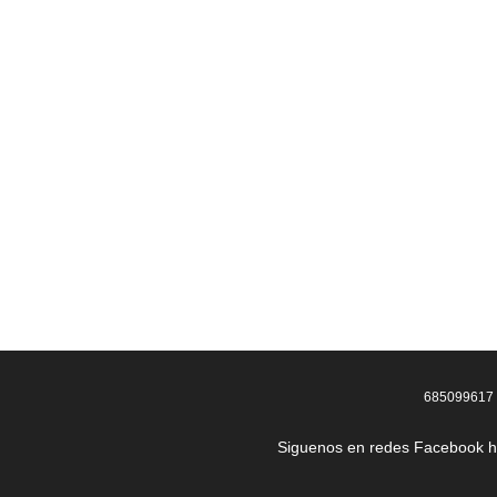
685099617
Siguenos en redes Facebook
h