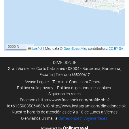
Solarium
Spa
vasca idromassaggio/jacuzzi
hammam
Sauna
Massaggi
5000 ft
Leaflet
|
Map data ©
OpenStreetMap
contributors,
CC-BY-SA
Parrucchiere
Palestra
DIME DONDE
Gran Vía de Les Corts Catalanes - 08004 - Barcelona, Barcelona,
España | Telefono
685099617
Attivitá
Avviso Legale
Termini e Condizioni Generali
Politica sulla privacy
Politica di gestione dei cookies
Accesso alla spiaggia
Siguenos en redes
Sport acquatici
Facebook
https://www.facebook.com/profile.php?
Tennis
id=61559035064886
IG
http://www.instagram.com/dimedonde.ok
Nuestro horario de atención es de 9 a 18 de Lunes a Viernes
Ping pong
O envianos un mail a
dimedonde@voyaverte.es
Golf
Onlinetravel
Powered by