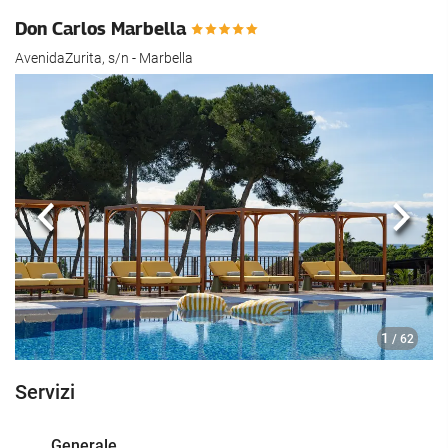
Don Carlos Marbella
AvenidaZurita, s/n - Marbella
Anteriore
Segu
1
/ 62
Servizi
Generale