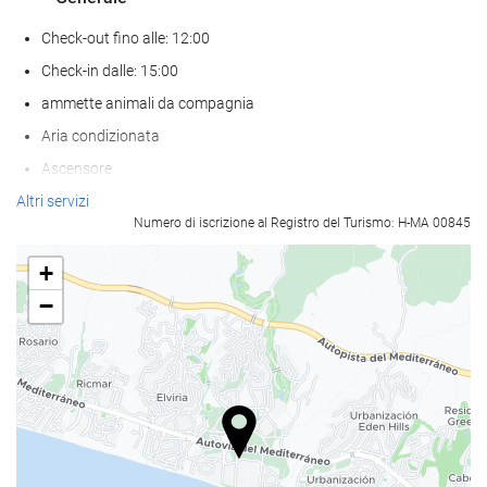
Check-out fino alle: 12:00
Check-in dalle: 15:00
ammette animali da compagnia
Aria condizionata
Ascensore
Accesso persone con mobilità ridotta
Altri servizi
Numero di iscrizione al Registro del Turismo: H-MA 00845
Abitazioni per non fumatori
Zona fumatori
+
−
Benessere
bar a bordo piscina
teli da bagno
sdraio/lettini
ombrelloni